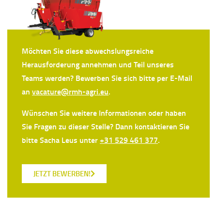
Möchten Sie diese abwechslungsreiche
Herausforderung annehmen und Teil unseres
Teams werden? Bewerben Sie sich bitte per E-Mail
an
vacature@rmh-agri.eu
.
Wünschen Sie weitere Informationen oder haben
Sie Fragen zu dieser Stelle? Dann kontaktieren Sie
bitte Sacha Leus unter
+31 529 461 377
.
JETZT BEWERBEN!