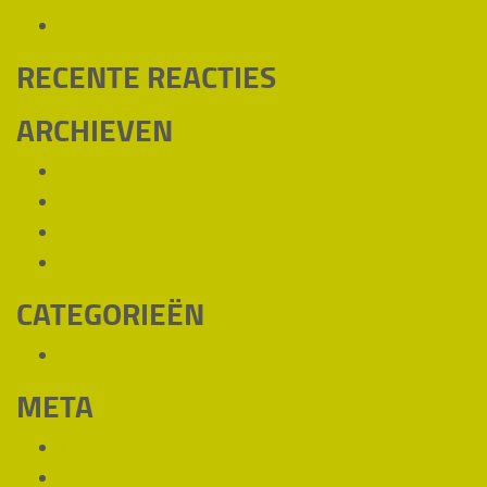
RMH op Eurotier 2018
RECENTE REACTIES
ARCHIEVEN
februari 2019
december 2018
november 2018
januari 2018
CATEGORIEËN
Uncategorized
META
Login
Vermeldingen feed