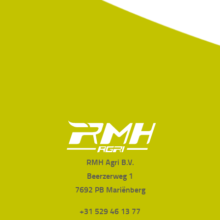
RMH Agri B.V.
Beerzerweg 1
7692 PB Mariënberg
+31 529 46 13 77