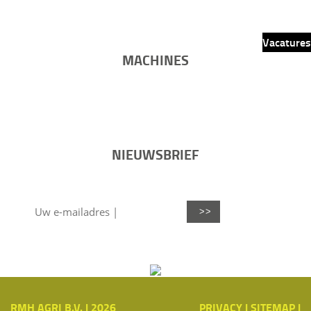
Contact
Vacatures
MACHINES
RMH Liberty
RMH VSL
RMH Premium
RMH TurboMix
RMH Mixell
RMH Vulcan
NIEUWSBRIEF
Ook op de hoogte blijven? Schrijf u hier in
RMH AGRI B.V. | 2026
PRIVACY
|
SITEMAP
|