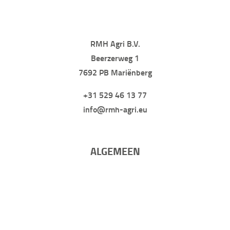
RMH Agri B.V.
Beerzerweg 1
7692 PB Mariënberg
+31 529 46 13 77
info@rmh-agri.eu
ALGEMEEN
Home
Voermengwagens
Occasions
Service
Over ons