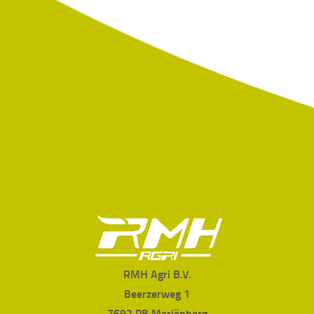
RMH Agri B.V.
Beerzerweg 1
7692 PB Mariënberg